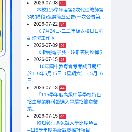
2026-07-08
65
本校115學年度第2次代理教師第
3次(階段)甄選簡章公告(一次公告第...
2026-07-22
54
《 7月24日-二三年級返校日日程
& 整潔工作 》
2026-07-09
46
《 拒絕電子菸．遠離喪屍煙彈 》
2026-07-15
45
116年國中教育會考考試日期訂
於116年5月15日（星期六）、5月16
日...
2026-07-13
44
「115學年度高級中等學校特色
招生專業群科甄選入學續招簡章彙
編...
2026-07-15
44
轉知彰化區免試入學比序項目
─115學年度縣級競賽採計項目