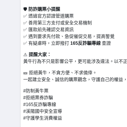
🛡️
防詐購票小提醒
✅ 透過官方認證管道購票
✅ 善用第三方支付或安全交易機制
✅ 匯款前先確認交易資訊
✅ 遇到要求先付款、急促催促交易，提高警覺
✅ 有疑慮時，立即撥打
165反詐騙專線
查證
⚠️
提醒大家：
黃牛行為不只是影響公平，更可能涉及違法。以不
🎫 拒絕黃牛，不貪方便、不求僥倖。
一起建立安全、誠信的購票觀念，守護自己的權益
#防制黃牛票
#拒絕票券詐騙
#165反詐騙專線
#溪陽國中安全宣導
#守護學生消費權益