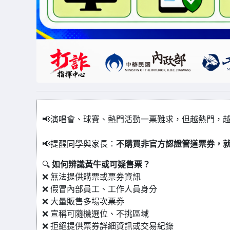
📢演唱會、球賽、熱門活動一票難求，但越熱門，
📢提醒同學與家長：
不購買非官方認證管道票券，
🔍
如何辨識黃牛或可疑售票？
❌ 無法提供購票或票券資訊
❌ 假冒內部員工、工作人員身分
❌ 大量販售多場次票券
❌ 宣稱可隨機選位、不挑區域
❌ 拒絕提供票券詳細資訊或交易紀錄