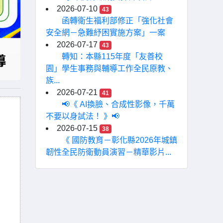
2026-07-10
43
函轉衛生福利部修正「強化社會
安全網－急難紓困實施方案」一案
2026-07-17
43
轉知：本縣115年度「友善校
園」學生事務與輔導工作全民原教、
族...
2026-07-21
41
📢《 AI換臉、合成性影像，千萬
不要以身試法！ 》📢
2026-07-15
38
《 國防教育－彰化縣2026年城鎮
韌性全民防衛動員演習－精華影片...