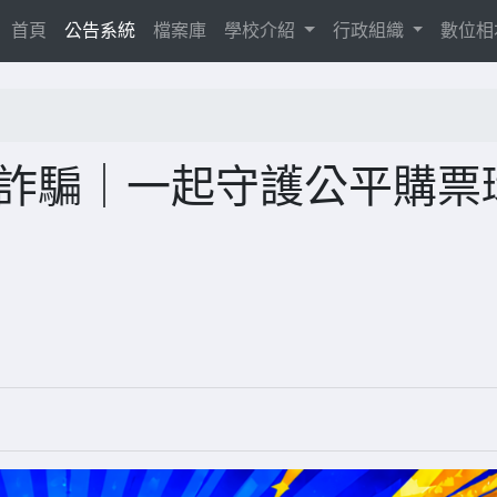
(current)
首頁
公告系統
檔案庫
學校介紹
行政組織
數位
絕詐騙｜一起守護公平購票