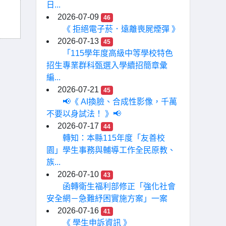
日...
2026-07-09
46
《 拒絕電子菸．遠離喪屍煙彈 》
2026-07-13
45
「115學年度高級中等學校特色
招生專業群科甄選入學續招簡章彙
編...
2026-07-21
45
📢《 AI換臉、合成性影像，千萬
不要以身試法！ 》📢
2026-07-17
44
轉知：本縣115年度「友善校
園」學生事務與輔導工作全民原教、
族...
2026-07-10
43
函轉衛生福利部修正「強化社會
安全網－急難紓困實施方案」一案
2026-07-16
41
《 學生申訴資訊 》