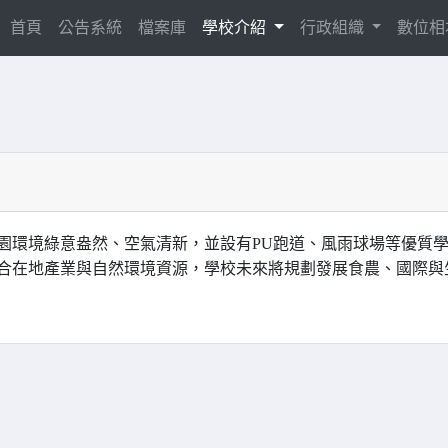
(current)
首頁
公告系統
檔案庫
學校介紹
行政組織
數位
園環境綠意盎然、空氣清新，並設有PU跑道、風雨球場等優質
合在地產業與自然環境資源，學校未來將規劃發展食農、國際與