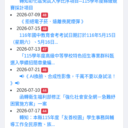
轉知彰化區免試入學比序項目─115學年度縣級競
賽採計項目
2026-07-09
48
《 拒絕電子菸．遠離喪屍煙彈 》
2026-07-15
48
116年國中教育會考考試日期訂於116年5月15日
（星期六）、5月16日...
2026-07-13
47
「115學年度高級中等學校特色招生專業群科甄
選入學續招簡章彙編...
2026-07-21
46
📢《 AI換臉、合成性影像，千萬不要以身試法！
》📢
2026-07-10
44
函轉衛生福利部修正「強化社會安全網－急難紓
困實施方案」一案
2026-07-17
44
轉知：本縣115年度「友善校園」學生事務與輔
導工作全民原教、族...