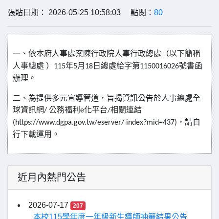
張貼日期： 2026-05-25 10:58:03 點閱：
80
一、依本府人事處案陳行政院人事行政總處（以下簡稱
人事總處
）
年
月
日總處給字第
號書函
115
5
18
1150016026
辦理。
二、為提供多元宣導管道，旨揭資訊公告於人事總處全
球資訊網
公務福利
化平台
相關連結
/
e
/
，請自
(https://www.dgpa.gov.tw/eserver/ index?mid=437)
行下載運用。
近月內熱門公告
2026-07-17
207
本校115學年度一年級新生導師抽籤結果公告