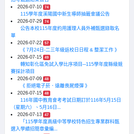
2026-07-10
74
115學年度溪陽國中新生導師抽籤會議公告
2026-07-29
74
公告本校115年度約用護理人員外補甄選錄取名
單
2026-07-22
57
《 7月24日-二三年級返校日日程 & 整潔工作 》
2026-07-15
49
轉知彰化區免試入學比序項目─115學年度縣級競
賽採計項目
2026-07-09
48
《 拒絕電子菸．遠離喪屍煙彈 》
2026-07-15
48
116年國中教育會考考試日期訂於116年5月15日
（星期六）、5月16日...
2026-07-13
47
「115學年度高級中等學校特色招生專業群科甄
選入學續招簡章彙編...