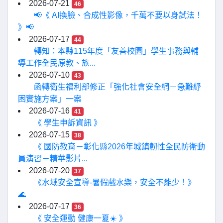
2026-07-21
46
📢《 AI換臉、合成性影像，千萬不要以身試法！
》📢
2026-07-17
44
轉知：本縣115年度「友善校園」學生事務與輔
導工作全民原教、族...
2026-07-10
43
函轉衛生福利部修正「強化社會安全網－急難紓
困實施方案」一案
2026-07-16
41
《 學生申訴資訊 》
2026-07-15
38
《 國防教育－彰化縣2026年城鎮韌性全民防衛動
員演習－精華影片...
2026-07-20
37
《水域安全宣導-暑假戲水樂，安全不能少！》
🌊
2026-07-17
36
《 安全運動 健康一夏☀️ 》