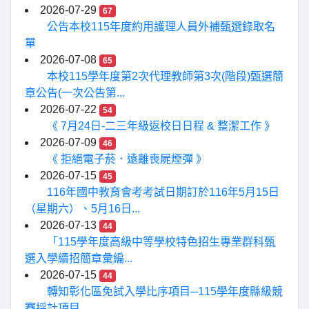
2026-07-29
67
公告本校115年度約用護理人員外補甄選錄取名
單
2026-07-08
65
本校115學年度第2次代理教師第3次(階段)甄選簡
章公告(一次公告第...
2026-07-22
54
《 7月24日-二三年級返校日日程 & 整潔工作 》
2026-07-09
46
《 拒絕電子菸．遠離喪屍煙彈 》
2026-07-15
45
116年國中教育會考考試日期訂於116年5月15日
（星期六）、5月16日...
2026-07-13
44
「115學年度高級中等學校特色招生專業群科甄
選入學續招簡章彙編...
2026-07-15
44
轉知彰化區免試入學比序項目─115學年度縣級競
賽採計項目