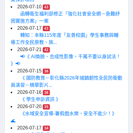
2026-07-10
43
函轉衛生福利部修正「強化社會安全網－急難紓
困實施方案」一案
2026-07-17
43
轉知：本縣115年度「友善校園」學生事務與輔
導工作全民原教、族...
2026-07-21
42
📢《 AI換臉、合成性影像，千萬不要以身試法！
》📢
2026-07-15
38
《 國防教育－彰化縣2026年城鎮韌性全民防衛動
員演習－精華影片...
2026-07-16
38
《 學生申訴資訊 》
2026-07-20
35
《水域安全宣導-暑假戲水樂，安全不能少！》
🌊
2026-07-17
34