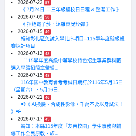
2026-07-22
57
《 7月24日-二三年級返校日日程 & 整潔工作 》
2026-07-09
50
《 拒絕電子菸．遠離喪屍煙彈 》
2026-07-15
49
轉知彰化區免試入學比序項目─115學年度縣級競
賽採計項目
2026-07-13
48
「115學年度高級中等學校特色招生專業群科甄
選入學續招簡章彙編...
2026-07-15
48
116年國中教育會考考試日期訂於116年5月15日
（星期六）、5月16日...
2026-07-21
46
📢《 AI換臉、合成性影像，千萬不要以身試法！
》📢
2026-07-17
45
轉知：本縣115年度「友善校園」學生事務與輔
導工作全民原教、族...