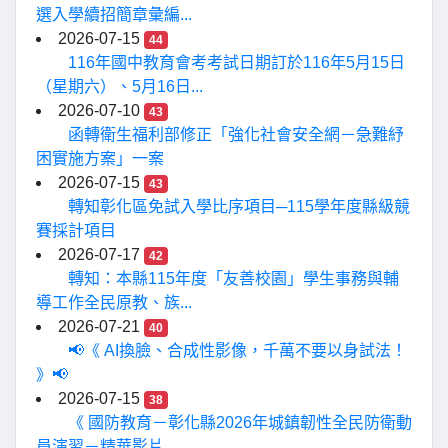
選入學續招簡章彙編...
2026-07-15
44
116年國中教育會考考試日期訂於116年5月15日
（星期六）、5月16日...
2026-07-10
43
函轉衛生福利部修正「強化社會安全網－急難紓
困實施方案」一案
2026-07-15
43
轉知彰化區免試入學比序項目─115學年度縣級競
賽採計項目
2026-07-17
42
轉知：本縣115年度「友善校園」學生事務與輔
導工作全民原教、族...
2026-07-21
40
📢《 AI換臉、合成性影像，千萬不要以身試法！
》📢
2026-07-15
38
《 國防教育－彰化縣2026年城鎮韌性全民防衛動
員演習－精華影片...