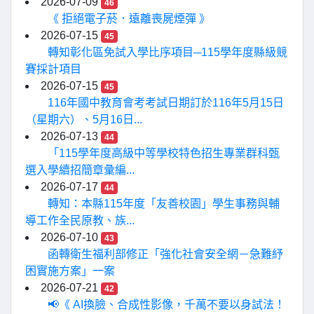
2026-07-09
46
《 拒絕電子菸．遠離喪屍煙彈 》
2026-07-15
45
轉知彰化區免試入學比序項目─115學年度縣級競
賽採計項目
2026-07-15
45
116年國中教育會考考試日期訂於116年5月15日
（星期六）、5月16日...
2026-07-13
44
「115學年度高級中等學校特色招生專業群科甄
選入學續招簡章彙編...
2026-07-17
44
轉知：本縣115年度「友善校園」學生事務與輔
導工作全民原教、族...
2026-07-10
43
函轉衛生福利部修正「強化社會安全網－急難紓
困實施方案」一案
2026-07-21
42
📢《 AI換臉、合成性影像，千萬不要以身試法！