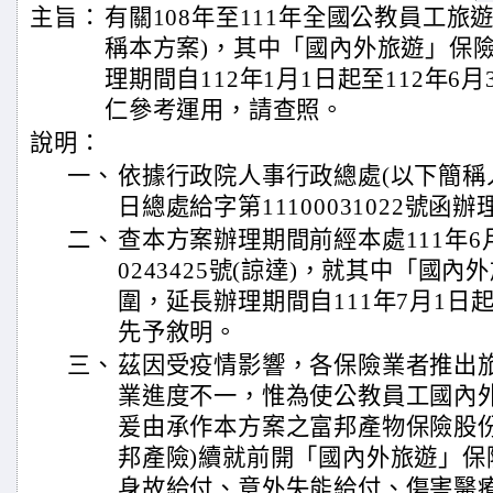
主旨：
有關108年至111年全國公教員工旅
稱本方案)，其中「國內外旅遊」保
理期間自112年1月1日起至112年6
仁參考運用，請查照。
說明：
一、
依據行政院人事行政總處(以下簡稱人事
日總處給字第11100031022號函辦
二、
查本方案辦理期間前經本處111年6月
0243425號(諒達)，就其中「國
圍，延長辦理期間自111年7月1日起至
先予敘明。
三、
茲因受疫情影響，各保險業者推出
業進度不一，惟為使公教員工國內
爰由承作本方案之富邦產物保險股份
邦產險)續就前開「國內外旅遊」保
身故給付、意外失能給付、傷害醫療