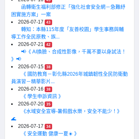
43
函轉衛生福利部修正「強化社會安全網－急難紓
困實施方案」一案
2026-07-17
43
轉知：本縣115年度「友善校園」學生事務與輔
導工作全民原教、族...
2026-07-21
42
📢《 AI換臉、合成性影像，千萬不要以身試法！
》📢
2026-07-15
38
《 國防教育－彰化縣2026年城鎮韌性全民防衛動
員演習－精華影片...
2026-07-16
38
《 學生申訴資訊 》
2026-07-20
35
《水域安全宣導-暑假戲水樂，安全不能少！》
🌊
2026-07-17
34
《 安全運動 健康一夏☀️ 》