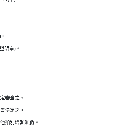
)。
證明章)。
規定審查之。
員會決定之。
其他類別增額頒發。