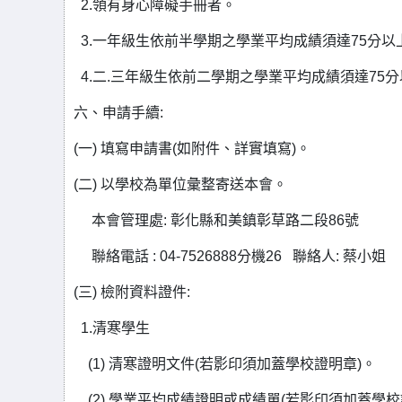
2.領有身心障礙手冊者。
3.一年級生依前半學期之學業平均成績須達75分
4.二.三年級生依前二學期之學業平均成績須達7
六、申請手續:
(一) 填寫申請書(如附件、詳實填寫
(二) 以學校為單位彙整寄送本會。
本會管理處: 彰化縣和美鎮彰草路二段86號
聯絡電話 : 04-7526888分機26 聯絡人: 蔡小姐
(三) 檢附資料證件:
1.清寒學生
(1) 清寒證明文件(若影印須加蓋學校證明章)。
(2) 學業平均成績證明或成績單(若影印須加蓋學校