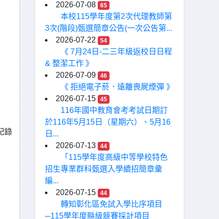
2026-07-08
65
本校115學年度第2次代理教師第
3次(階段)甄選簡章公告(一次公告第...
2026-07-22
54
《 7月24日-二三年級返校日日程
& 整潔工作 》
2026-07-09
46
《 拒絕電子菸．遠離喪屍煙彈 》
2026-07-15
45
116年國中教育會考考試日期訂
於116年5月15日（星期六）、5月16
記錄
日...
2026-07-13
44
「115學年度高級中等學校特色
招生專業群科甄選入學續招簡章彙
編...
2026-07-15
44
轉知彰化區免試入學比序項目
─115學年度縣級競賽採計項目