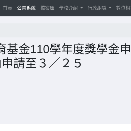
(current)
首頁
公告系統
檔案庫
學校介紹
行政組織
數位
基金110學年度獎學金
校內申請至３／２５