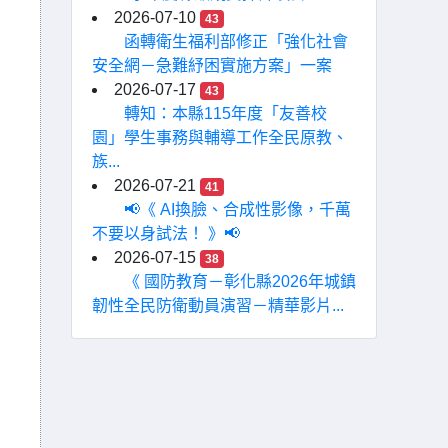
2026-07-10
43
函轉衛生福利部修正「強化社會
安全網－急難紓困實施方案」一案
2026-07-17
43
轉知：本縣115年度「友善校
園」學生事務與輔導工作全民原教、
族...
2026-07-21
41
📢《 AI換臉、合成性影像，千萬
不要以身試法！ 》📢
2026-07-15
38
《 國防教育－彰化縣2026年城鎮
韌性全民防衛動員演習－精華影片...