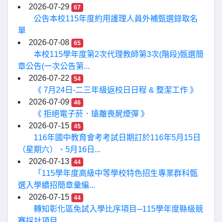
2026-07-29
67
公告本校115年度約用護理人員外補甄選錄取名
單
2026-07-08
65
本校115學年度第2次代理教師第3次(階段)甄選簡
章公告(一次公告第...
2026-07-22
54
《 7月24日-二三年級返校日日程 & 整潔工作 》
2026-07-09
46
《 拒絕電子菸．遠離喪屍煙彈 》
2026-07-15
45
116年國中教育會考考試日期訂於116年5月15日
（星期六）、5月16日...
2026-07-13
44
「115學年度高級中等學校特色招生專業群科甄
選入學續招簡章彙編...
2026-07-15
44
轉知彰化區免試入學比序項目─115學年度縣級競
賽採計項目