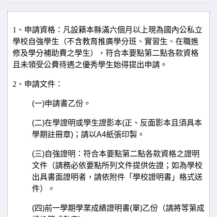
1、申請資格：凡設籍本縣滿六個月以上現為國內公私立
學校自強學生（不含教育推廣學分班、實習生、在職進
修及學分補助費之學生），符合本要點第二點各款資格
且未領受公費待遇之優秀學生始得提出申請。
2、申請文件：
(
一
)
申請書乙份。
(
二
)
在學證明或學生證影本
(
正、反面影本且須具本
學期註冊章
)
；請以
A4
紙張印製。
(
三
)
自強證明：符合本要點第二點各款資格之證明
文件（請務必依要點所列文件提供佐證；如為學校
出具書面證明者，請依附件「學校證明書」格式送
件）。
(
四
)
前一學期學業成績證明書
(
單
)
乙份（請將等第成