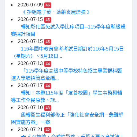
2026-07-09
46
《 拒絕電子菸．遠離喪屍煙彈 》
2026-07-15
45
轉知彰化區免試入學比序項目─115學年度縣級競
賽採計項目
2026-07-15
45
116年國中教育會考考試日期訂於116年5月15日
（星期六）、5月16日...
2026-07-13
44
「115學年度高級中等學校特色招生專業群科甄
選入學續招簡章彙編...
2026-07-17
44
轉知：本縣115年度「友善校園」學生事務與輔
導工作全民原教、族...
2026-07-10
43
函轉衛生福利部修正「強化社會安全網－急難紓
困實施方案」一案
2026-07-21
42
📢《 AI換臉、合成性影像，千萬不要以身試法！