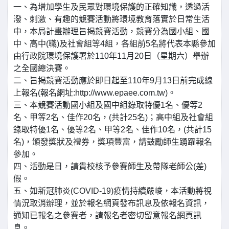
一、為增加學生及民眾對環境保護的正確知識，透過活
潑、刺激、有趣的競賽活動將環境教育落實於日常生活
中，本局計畫辦理旨揭競賽活動，競賽分為國小組、國
中、高中(職)及社會組等4組，各組前5名將代表本縣參加
由行政院環境保護署於110年11月20日（星期六）舉辦
之全國總決賽。
二、旨揭競賽活動應於即日起至110年9月13日前完成線
上報名(報名網址:http://www.epaee.com.tw)。
三、本競賽活動國小組及國中組錄取特優1名、優等2
名、甲等2名、佳作20名，(共計25名)；高中組及社會組
錄取特優1名、優等2名、甲等2名、佳作10名，(共計15
名)，頒發獎狀及禮券，獎項豐富，請鼓勵師生踴躍報名
參加。
四、活動是日，請貴校核予參賽師生及帶隊老師公(差)
假。
五、如新冠肺炎(COVID-19)疫情持續嚴峻，本活動將視
情況取消辦理，並於報名網頁發布訊息及依報名資訊，
通知已報名之參賽者，請報名者密切留意報名網頁訊
息。