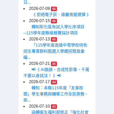
日...
2026-07-09
46
《 拒絕電子菸．遠離喪屍煙彈 》
2026-07-15
46
轉知彰化區免試入學比序項目
─115學年度縣級競賽採計項目
2026-07-13
45
「115學年度高級中等學校特色
招生專業群科甄選入學續招簡章彙
編...
2026-07-21
45
📢《 AI換臉、合成性影像，千萬
不要以身試法！ 》📢
2026-07-17
44
轉知：本縣115年度「友善校
園」學生事務與輔導工作全民原教、
族...
2026-07-10
43
函轉衛生福利部修正「強化社會