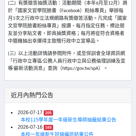
二
有獎徵答抽獎活動：活動期間（本年
月至
月）將
(
)
6
12
於「國家文官學院臉書（
）粉絲專頁」舉辦每
Facebook
月
次之行政中立法規網路有獎徵答活動。凡完成「國家
1
文官學院臉書粉絲專頁」按讚、每月指定任務、標註朋
友並分享貼文者，即具抽獎資格；每月將從符合資格者
中隨機抽出幸運得主致贈行政中立宣導品。
三
以上活動詳情請參閱附件，或至保訓會全球資訊網
(
)
「行政中立專區∕公務人員行政中立與公務倫理訓練及宣
導∕最新活動消息」查詢（
）。
https://gov.tw/spA
近月內熱門公告
2026-07-17
205
本校115學年度一年級新生導師抽籤結果公告
2026-07-16
165
本校一年級新生班級編班結果公告