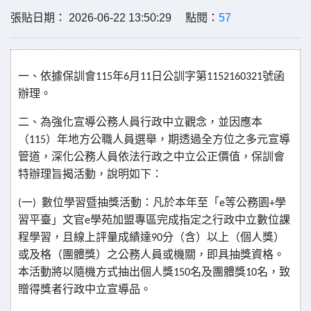
張貼日期： 2026-06-22 13:50:29 點閱：
57
一、依據保訓會
年
月
日公訓字第
號函
115
6
11
1152160321
辦理
。
二、為強化宣導公務人員行政中立觀念，並因應本
（
）年地方公職人員選舉，期透過全方位之多元宣導
115
管道，深化公務人員依法行政之中立公正價值，保訓會
特辦理旨揭活動，說明如下：
一
數位學習暨抽獎活動：凡於本年至「
等公務園
學
(
)
e
+
習平臺」文官
學苑加盟專區完成指定之行政中立數位課
e
程學習，且線上評量成績達
分（含）以上（個人獎）
90
或及格（團體獎）之公務人員或機關，即具抽獎資格。
本活動將以隨機方式抽出個人獎
名及團體獎
名，致
150
10
贈得獎者行政中立宣導品。