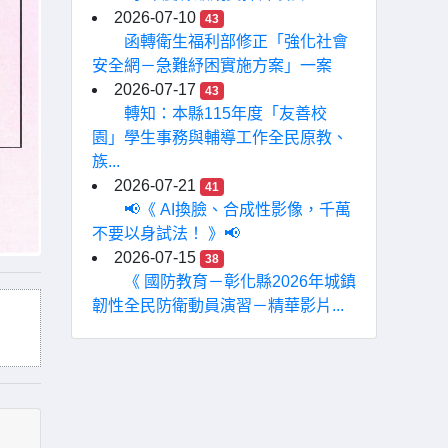
2026-07-10
43
函轉衛生福利部修正「強化社會
安全網－急難紓困實施方案」一案
2026-07-17
43
轉知：本縣115年度「友善校
園」學生事務與輔導工作全民原教、
族...
2026-07-21
41
📢《 AI換臉、合成性影像，千萬
不要以身試法！ 》📢
2026-07-15
38
《 國防教育－彰化縣2026年城鎮
韌性全民防衛動員演習－精華影片...