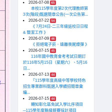
2026-07-08
65
本校115學年度第2次代理教師第
3次(階段)甄選簡章公告(一次公告第...
2026-07-22
54
《 7月24日-二三年級返校日日程
& 整潔工作 》
2026-07-09
46
《 拒絕電子菸．遠離喪屍煙彈 》
2026-07-15
45
116年國中教育會考考試日期訂
於116年5月15日（星期六）、5月16
日...
2026-07-13
44
「115學年度高級中等學校特色
招生專業群科甄選入學續招簡章彙
編...
2026-07-15
44
轉知彰化區免試入學比序項目
─115學年度縣級競賽採計項目