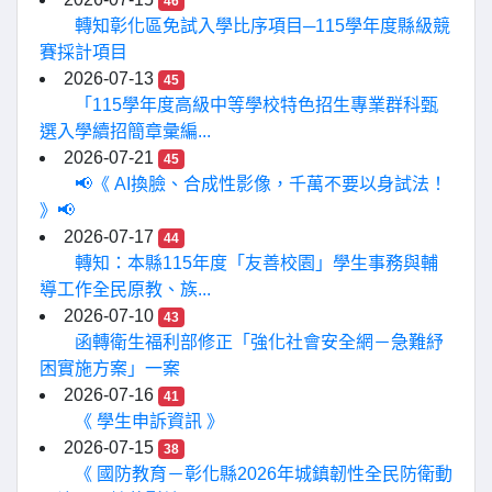
46
轉知彰化區免試入學比序項目─115學年度縣級競
賽採計項目
2026-07-13
45
「115學年度高級中等學校特色招生專業群科甄
選入學續招簡章彙編...
2026-07-21
45
📢《 AI換臉、合成性影像，千萬不要以身試法！
》📢
2026-07-17
44
轉知：本縣115年度「友善校園」學生事務與輔
導工作全民原教、族...
2026-07-10
43
函轉衛生福利部修正「強化社會安全網－急難紓
困實施方案」一案
2026-07-16
41
《 學生申訴資訊 》
2026-07-15
38
《 國防教育－彰化縣2026年城鎮韌性全民防衛動