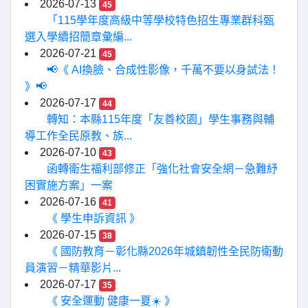
2026-07-13
45
「115學年度高級中等學校特色招生專業群科甄
選入學續招簡章彙編...
2026-07-21
45
📢《 AI換臉、合成性影像，千萬不要以身試法！
》📢
2026-07-17
44
轉知：本縣115年度「友善校園」學生事務與輔
導工作全民原教、族...
2026-07-10
43
函轉衛生福利部修正「強化社會安全網－急難紓
困實施方案」一案
2026-07-16
41
《 學生申訴資訊 》
2026-07-15
38
《 國防教育－彰化縣2026年城鎮韌性全民防衛動
員演習－精華影片...
2026-07-17
35
《 安全運動 健康一夏☀️ 》