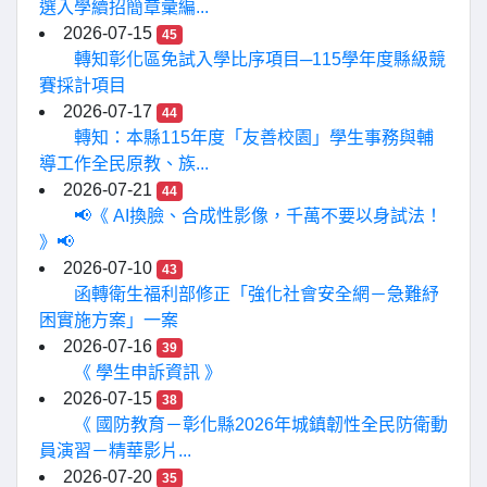
選入學續招簡章彙編...
2026-07-15
45
轉知彰化區免試入學比序項目─115學年度縣級競
賽採計項目
2026-07-17
44
轉知：本縣115年度「友善校園」學生事務與輔
導工作全民原教、族...
2026-07-21
44
📢《 AI換臉、合成性影像，千萬不要以身試法！
》📢
2026-07-10
43
函轉衛生福利部修正「強化社會安全網－急難紓
困實施方案」一案
2026-07-16
39
《 學生申訴資訊 》
2026-07-15
38
《 國防教育－彰化縣2026年城鎮韌性全民防衛動
員演習－精華影片...
2026-07-20
35