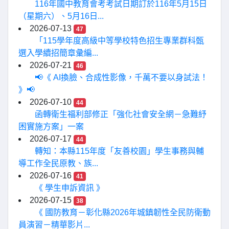
116年國中教育會考考試日期訂於116年5月15日
（星期六）、5月16日...
2026-07-13
47
「115學年度高級中等學校特色招生專業群科甄
選入學續招簡章彙編...
2026-07-21
46
📢《 AI換臉、合成性影像，千萬不要以身試法！
》📢
2026-07-10
44
函轉衛生福利部修正「強化社會安全網－急難紓
困實施方案」一案
2026-07-17
44
轉知：本縣115年度「友善校園」學生事務與輔
導工作全民原教、族...
2026-07-16
41
《 學生申訴資訊 》
2026-07-15
38
《 國防教育－彰化縣2026年城鎮韌性全民防衛動
員演習－精華影片...