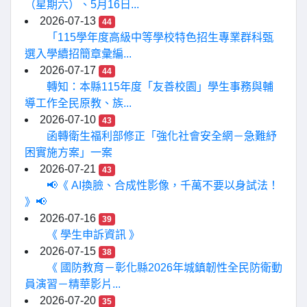
（星期六）、5月16日...
2026-07-13
44
「115學年度高級中等學校特色招生專業群科甄
選入學續招簡章彙編...
2026-07-17
44
轉知：本縣115年度「友善校園」學生事務與輔
導工作全民原教、族...
2026-07-10
43
函轉衛生福利部修正「強化社會安全網－急難紓
困實施方案」一案
2026-07-21
43
📢《 AI換臉、合成性影像，千萬不要以身試法！
》📢
2026-07-16
39
《 學生申訴資訊 》
2026-07-15
38
《 國防教育－彰化縣2026年城鎮韌性全民防衛動
員演習－精華影片...
2026-07-20
35