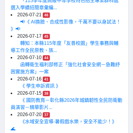
「115學年度高級中等學校特色招生專業群科甄
選入學續招簡章彙編...
2026-07-21
46
📢《 AI換臉、合成性影像，千萬不要以身試法！
》📢
2026-07-17
45
轉知：本縣115年度「友善校園」學生事務與輔
導工作全民原教、族...
2026-07-10
44
函轉衛生福利部修正「強化社會安全網－急難紓
困實施方案」一案
2026-07-16
41
《 學生申訴資訊 》
2026-07-15
38
《 國防教育－彰化縣2026年城鎮韌性全民防衛動
員演習－精華影片...
2026-07-20
37
《水域安全宣導-暑假戲水樂，安全不能少！》
🌊