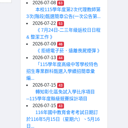
2026-07-08
63
本校115學年度第2次代理教師第
3次(階段)甄選簡章公告(一次公告第...
2026-07-22
53
《 7月24日-二三年級返校日日程
& 整潔工作 》
2026-07-09
46
《 拒絕電子菸．遠離喪屍煙彈 》
2026-07-13
44
「115學年度高級中等學校特色
招生專業群科甄選入學續招簡章彙
編...
2026-07-15
43
轉知彰化區免試入學比序項目
─115學年度縣級競賽採計項目
2026-07-15
43
116年國中教育會考考試日期訂
於116年5月15日（星期六）、5月16
日...