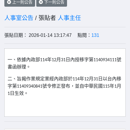
上一則公告
下一則公告
人事室公告
/ 張貼者
人事主任
張貼日期： 2026-01-14 13:17:47 點閱：
131
一、依據內政部
年
月
日內授移字第
號
114
12
31
1140934111
書函辦理。
二、旨揭作業規定業經內政部於
年
月
日以台內移
114
12
31
字第
號令修正發布，並自中華民國
年
月
11409340841
115
1
日生效。
1