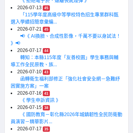
《 拒絕電子菸．遠離喪屍煙彈 》
2026-07-13
45
「115學年度高級中等學校特色招生專業群科甄
選入學續招簡章彙編...
2026-07-21
45
📢《 AI換臉、合成性影像，千萬不要以身試法！
》📢
2026-07-17
44
轉知：本縣115年度「友善校園」學生事務與輔
導工作全民原教、族...
2026-07-10
43
函轉衛生福利部修正「強化社會安全網－急難紓
困實施方案」一案
2026-07-16
41
《 學生申訴資訊 》
2026-07-15
38
《 國防教育－彰化縣2026年城鎮韌性全民防衛動
員演習－精華影片...
2026-07-17
35