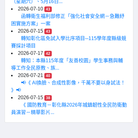
（星期六）、5月16日...
2026-07-10
43
函轉衛生福利部修正「強化社會安全網－急難紓
困實施方案」一案
2026-07-15
43
轉知彰化區免試入學比序項目─115學年度縣級競
賽採計項目
2026-07-17
42
轉知：本縣115年度「友善校園」學生事務與輔
導工作全民原教、族...
2026-07-21
40
📢《 AI換臉、合成性影像，千萬不要以身試法！
》📢
2026-07-15
38
《 國防教育－彰化縣2026年城鎮韌性全民防衛動
員演習－精華影片...