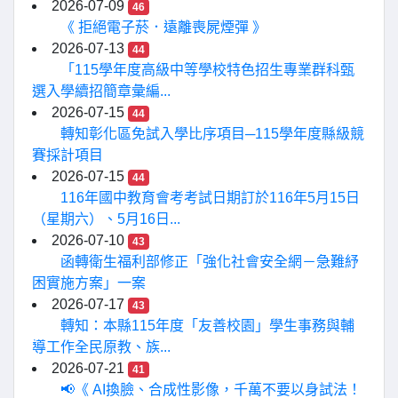
2026-07-09
46
《 拒絕電子菸．遠離喪屍煙彈 》
2026-07-13
44
「115學年度高級中等學校特色招生專業群科甄
選入學續招簡章彙編...
2026-07-15
44
轉知彰化區免試入學比序項目─115學年度縣級競
賽採計項目
2026-07-15
44
116年國中教育會考考試日期訂於116年5月15日
（星期六）、5月16日...
2026-07-10
43
函轉衛生福利部修正「強化社會安全網－急難紓
困實施方案」一案
2026-07-17
43
轉知：本縣115年度「友善校園」學生事務與輔
導工作全民原教、族...
2026-07-21
41
📢《 AI換臉、合成性影像，千萬不要以身試法！