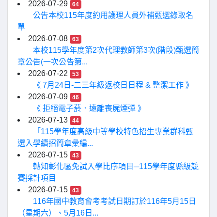
2026-07-29
64
公告本校115年度約用護理人員外補甄選錄取名
單
2026-07-08
63
本校115學年度第2次代理教師第3次(階段)甄選簡
章公告(一次公告第...
2026-07-22
53
《 7月24日-二三年級返校日日程 & 整潔工作 》
2026-07-09
46
《 拒絕電子菸．遠離喪屍煙彈 》
2026-07-13
44
「115學年度高級中等學校特色招生專業群科甄
選入學續招簡章彙編...
2026-07-15
43
轉知彰化區免試入學比序項目─115學年度縣級競
賽採計項目
2026-07-15
43
116年國中教育會考考試日期訂於116年5月15日
（星期六）、5月16日...