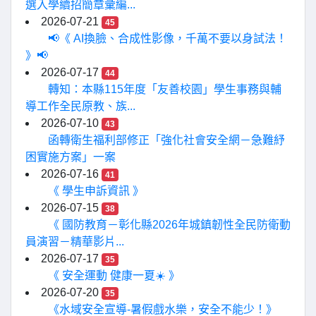
選入學續招簡章彙編...
2026-07-21
45
📢《 AI換臉、合成性影像，千萬不要以身試法！
》📢
2026-07-17
44
轉知：本縣115年度「友善校園」學生事務與輔
導工作全民原教、族...
2026-07-10
43
函轉衛生福利部修正「強化社會安全網－急難紓
困實施方案」一案
2026-07-16
41
《 學生申訴資訊 》
2026-07-15
38
《 國防教育－彰化縣2026年城鎮韌性全民防衛動
員演習－精華影片...
2026-07-17
35
《 安全運動 健康一夏☀️ 》
2026-07-20
35
《水域安全宣導-暑假戲水樂，安全不能少！》