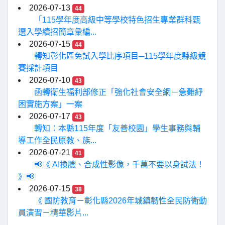
2026-07-13
44
「115學年度高級中等學校特色招生專業群科甄
選入學續招簡章彙編...
2026-07-15
44
轉知彰化區免試入學比序項目─115學年度縣級競
賽採計項目
2026-07-10
43
函轉衛生福利部修正「強化社會安全網－急難紓
困實施方案」一案
2026-07-17
43
轉知：本縣115年度「友善校園」學生事務與輔
導工作全民原教、族...
2026-07-21
41
📢《 AI換臉、合成性影像，千萬不要以身試法！
》📢
2026-07-15
38
《 國防教育－彰化縣2026年城鎮韌性全民防衛動
員演習－精華影片...