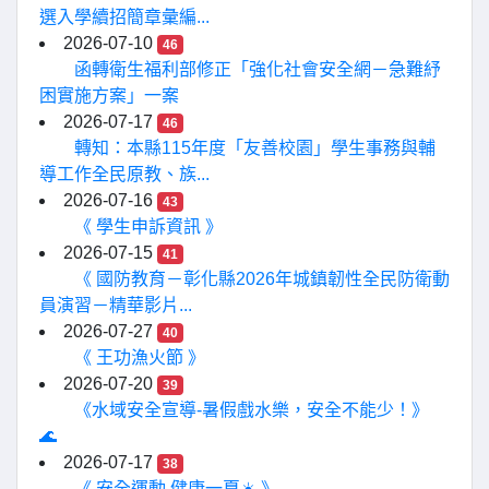
選入學續招簡章彙編...
2026-07-10
46
函轉衛生福利部修正「強化社會安全網－急難紓
困實施方案」一案
2026-07-17
46
轉知：本縣115年度「友善校園」學生事務與輔
導工作全民原教、族...
2026-07-16
43
《 學生申訴資訊 》
2026-07-15
41
《 國防教育－彰化縣2026年城鎮韌性全民防衛動
員演習－精華影片...
2026-07-27
40
《 王功漁火節 》
2026-07-20
39
《水域安全宣導-暑假戲水樂，安全不能少！》
🌊
2026-07-17
38
《 安全運動 健康一夏☀️ 》