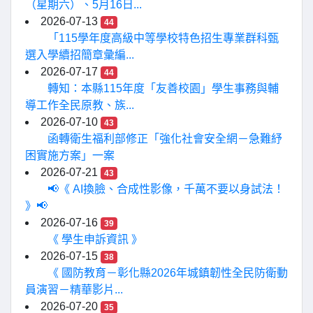
（星期六）、5月16日...
2026-07-13
44
「115學年度高級中等學校特色招生專業群科甄
選入學續招簡章彙編...
2026-07-17
44
轉知：本縣115年度「友善校園」學生事務與輔
導工作全民原教、族...
2026-07-10
43
函轉衛生福利部修正「強化社會安全網－急難紓
困實施方案」一案
2026-07-21
43
📢《 AI換臉、合成性影像，千萬不要以身試法！
》📢
2026-07-16
39
《 學生申訴資訊 》
2026-07-15
38
《 國防教育－彰化縣2026年城鎮韌性全民防衛動
員演習－精華影片...
2026-07-20
35