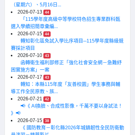
（星期六）、5月16日...
2026-07-13
44
「115學年度高級中等學校特色招生專業群科甄
選入學續招簡章彙編...
2026-07-15
44
轉知彰化區免試入學比序項目─115學年度縣級競
賽採計項目
2026-07-10
43
函轉衛生福利部修正「強化社會安全網－急難紓
困實施方案」一案
2026-07-17
43
轉知：本縣115年度「友善校園」學生事務與輔
導工作全民原教、族...
2026-07-21
42
📢《 AI換臉、合成性影像，千萬不要以身試法！
》📢
2026-07-15
38
《 國防教育－彰化縣2026年城鎮韌性全民防衛動
員演習－精華影片...