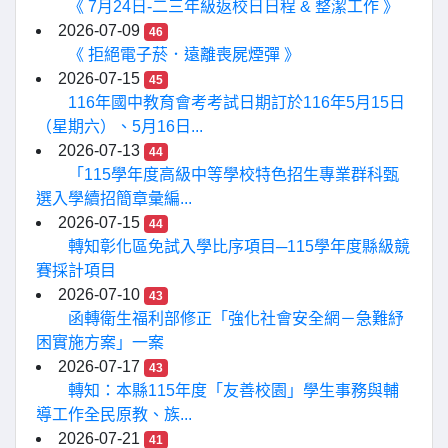
《 7月24日-二三年級返校日日程 & 整潔工作 》
2026-07-09
46
《 拒絕電子菸．遠離喪屍煙彈 》
2026-07-15
45
116年國中教育會考考試日期訂於116年5月15日
（星期六）、5月16日...
2026-07-13
44
「115學年度高級中等學校特色招生專業群科甄
選入學續招簡章彙編...
2026-07-15
44
轉知彰化區免試入學比序項目─115學年度縣級競
賽採計項目
2026-07-10
43
函轉衛生福利部修正「強化社會安全網－急難紓
困實施方案」一案
2026-07-17
43
轉知：本縣115年度「友善校園」學生事務與輔
導工作全民原教、族...
2026-07-21
41