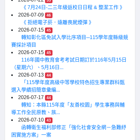
55
《 7月24日-二三年級返校日日程 & 整潔工作 》
2026-07-09
46
《 拒絕電子菸．遠離喪屍煙彈 》
2026-07-15
45
轉知彰化區免試入學比序項目─115學年度縣級競
賽採計項目
2026-07-15
45
116年國中教育會考考試日期訂於116年5月15日
（星期六）、5月16日...
2026-07-13
44
「115學年度高級中等學校特色招生專業群科甄
選入學續招簡章彙編...
2026-07-17
44
轉知：本縣115年度「友善校園」學生事務與輔
導工作全民原教、族...
2026-07-10
43
函轉衛生福利部修正「強化社會安全網－急難紓
困實施方案」一案