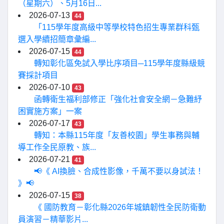
（星期六）、5月16日...
2026-07-13
44
「115學年度高級中等學校特色招生專業群科甄
選入學續招簡章彙編...
2026-07-15
44
轉知彰化區免試入學比序項目─115學年度縣級競
賽採計項目
2026-07-10
43
函轉衛生福利部修正「強化社會安全網－急難紓
困實施方案」一案
2026-07-17
43
轉知：本縣115年度「友善校園」學生事務與輔
導工作全民原教、族...
2026-07-21
41
📢《 AI換臉、合成性影像，千萬不要以身試法！
》📢
2026-07-15
38
《 國防教育－彰化縣2026年城鎮韌性全民防衛動
員演習－精華影片...