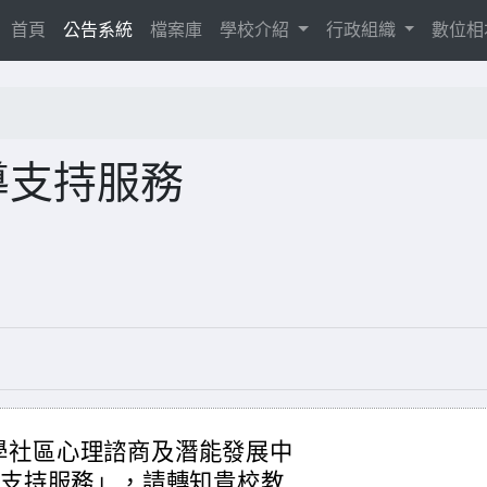
(current)
首頁
公告系統
檔案庫
學校介紹
行政組織
數位
導支持服務
學社區心理諮商及潛能發展中
導支持服務」，請轉知貴校教