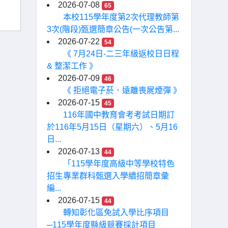
2026-07-08
65
本校115學年度第2次代理教師第
3次(階段)甄選簡章公告(一次公告第...
2026-07-22
54
《 7月24日-二三年級返校日日程
& 整潔工作 》
2026-07-09
46
《 拒絕電子菸．遠離喪屍煙彈 》
2026-07-15
45
116年國中教育會考考試日期訂
於116年5月15日（星期六）、5月16
日...
2026-07-13
44
「115學年度高級中等學校特色
招生專業群科甄選入學續招簡章彙
編...
2026-07-15
44
轉知彰化區免試入學比序項目
─115學年度縣級競賽採計項目