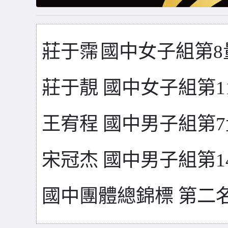
莊于霈
國中女子組第
8
莊
于
靚 國中
女子
組第
1
王宥程
國中
男子組第
7
宋冠杰 國中
男子組
第
1
國中團體
總錦標
第
二