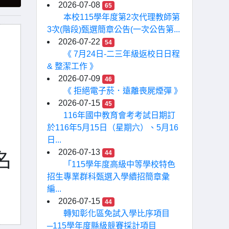
2026-07-08
65
本校115學年度第2次代理教師第
3次(階段)甄選簡章公告(一次公告第...
2026-07-22
54
《 7月24日-二三年級返校日日程
& 整潔工作 》
2026-07-09
46
《 拒絕電子菸．遠離喪屍煙彈 》
2026-07-15
45
116年國中教育會考考試日期訂
於116年5月15日（星期六）、5月16
日...
2026-07-13
44
名
「115學年度高級中等學校特色
招生專業群科甄選入學續招簡章彙
編...
2026-07-15
44
轉知彰化區免試入學比序項目
─115學年度縣級競賽採計項目