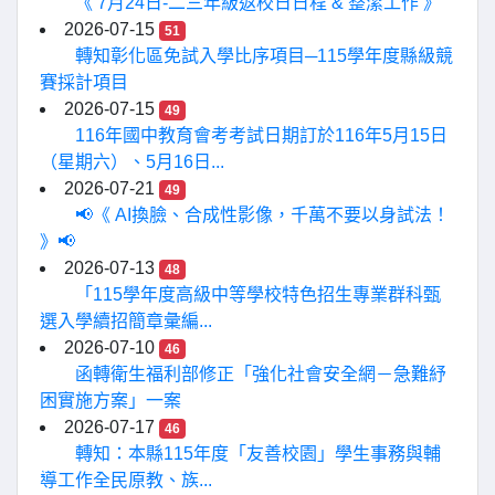
《 7月24日-二三年級返校日日程 & 整潔工作 》
2026-07-15
51
轉知彰化區免試入學比序項目─115學年度縣級競
賽採計項目
2026-07-15
49
116年國中教育會考考試日期訂於116年5月15日
（星期六）、5月16日...
2026-07-21
49
📢《 AI換臉、合成性影像，千萬不要以身試法！
》📢
2026-07-13
48
「115學年度高級中等學校特色招生專業群科甄
選入學續招簡章彙編...
2026-07-10
46
函轉衛生福利部修正「強化社會安全網－急難紓
困實施方案」一案
2026-07-17
46
轉知：本縣115年度「友善校園」學生事務與輔
導工作全民原教、族...