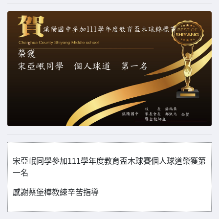
宋亞岷同學參加111學年度教育盃木球賽個人球道榮獲第
一名
感謝蔡堡樺教練辛苦指導