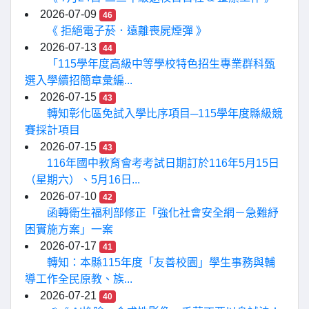
2026-07-09
46
《 拒絕電子菸．遠離喪屍煙彈 》
2026-07-13
44
「115學年度高級中等學校特色招生專業群科甄
選入學續招簡章彙編...
2026-07-15
43
轉知彰化區免試入學比序項目─115學年度縣級競
賽採計項目
2026-07-15
43
116年國中教育會考考試日期訂於116年5月15日
（星期六）、5月16日...
2026-07-10
42
函轉衛生福利部修正「強化社會安全網－急難紓
困實施方案」一案
2026-07-17
41
轉知：本縣115年度「友善校園」學生事務與輔
導工作全民原教、族...
2026-07-21
40