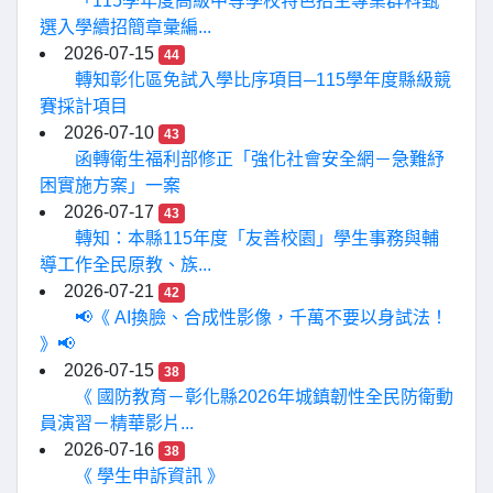
「115學年度高級中等學校特色招生專業群科甄
選入學續招簡章彙編...
2026-07-15
44
轉知彰化區免試入學比序項目─115學年度縣級競
賽採計項目
2026-07-10
43
函轉衛生福利部修正「強化社會安全網－急難紓
困實施方案」一案
2026-07-17
43
轉知：本縣115年度「友善校園」學生事務與輔
導工作全民原教、族...
2026-07-21
42
📢《 AI換臉、合成性影像，千萬不要以身試法！
》📢
2026-07-15
38
《 國防教育－彰化縣2026年城鎮韌性全民防衛動
員演習－精華影片...
2026-07-16
38
《 學生申訴資訊 》