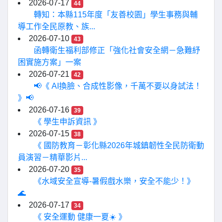
2026-07-17
44
轉知：本縣115年度「友善校園」學生事務與輔
導工作全民原教、族...
2026-07-10
43
函轉衛生福利部修正「強化社會安全網－急難紓
困實施方案」一案
2026-07-21
42
📢《 AI換臉、合成性影像，千萬不要以身試法！
》📢
2026-07-16
39
《 學生申訴資訊 》
2026-07-15
38
《 國防教育－彰化縣2026年城鎮韌性全民防衛動
員演習－精華影片...
2026-07-20
35
《水域安全宣導-暑假戲水樂，安全不能少！》
🌊
2026-07-17
34
《 安全運動 健康一夏☀️ 》