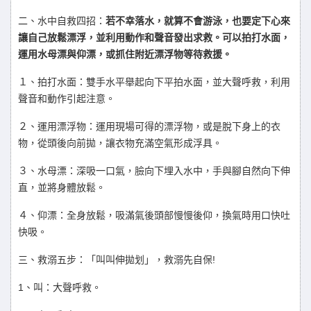
若不幸落水，就算不會游泳，也要定下心來
二、水中自救四招：
讓自己放鬆漂浮，並利用動作和聲音發出求救。可以拍打水面，
運用水母漂與仰漂，或抓住附近漂浮物等待救援。
１、拍打水面：雙手水平舉起向下平拍水面，並大聲呼救，利用
聲音和動作引起注意。
２、運用漂浮物：運用現場可得的漂浮物，或是脫下身上的衣
物，從頭後向前拋，讓衣物充滿空氣形成浮具。
３、水母漂：深吸一口氣，臉向下埋入水中，手與腳自然向下伸
直，並將身體放鬆。
４、仰漂：全身放鬆，吸滿氣後頭部慢慢後仰，換氣時用口快吐
快吸。
!
三、救溺五步：「叫叫伸拋划」，救溺先自保
1
、叫：大聲呼救。