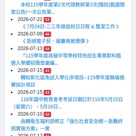
本校115學年度第2次代理教師第3次(階段)甄選簡
章公告(一次公告第...
2026-07-22
53
《 7月24日-二三年級返校日日程 & 整潔工作 》
2026-07-09
46
《 拒絕電子菸．遠離喪屍煙彈 》
2026-07-13
44
「115學年度高級中等學校特色招生專業群科甄
選入學續招簡章彙編...
2026-07-15
43
轉知彰化區免試入學比序項目─115學年度縣級競
賽採計項目
2026-07-15
43
116年國中教育會考考試日期訂於116年5月15日
（星期六）、5月16日...
2026-07-10
42
函轉衛生福利部修正「強化社會安全網－急難紓
困實施方案」一案
2026-07-17