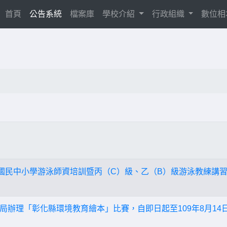
(current)
首頁
公告系統
檔案庫
學校介紹
行政組織
數位
年國民中小學游泳師資培訓暨丙（C）級、乙（B）級游泳教練講
局辦理「彰化縣環境教育繪本」比賽，自即日起至109年8月14