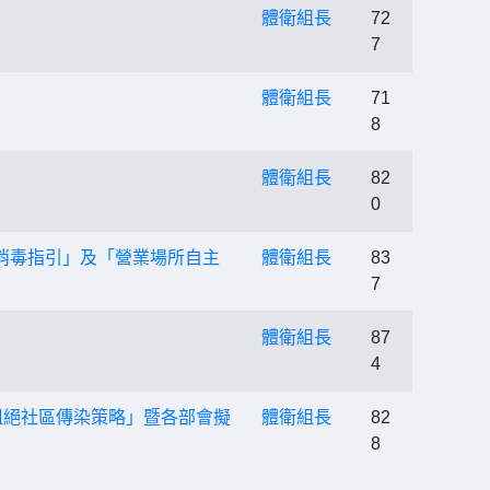
體衛組長
72
7
體衛組長
71
8
體衛組長
82
0
環境消毒指引」及「營業場所自主
體衛組長
83
7
體衛組長
87
4
』阻絕社區傳染策略」暨各部會擬
體衛組長
82
8