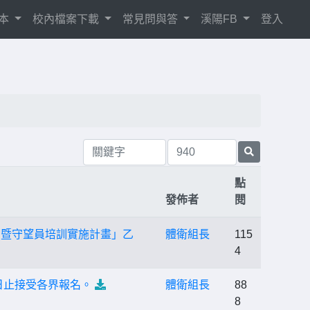
相本
校內檔案下載
常見問與答
溪陽FB
登入
點
發佈者
閱
習暨守望員培訓實施計畫」乙
體衛組長
115
4
日止接受各界報名。
體衛組長
88
8