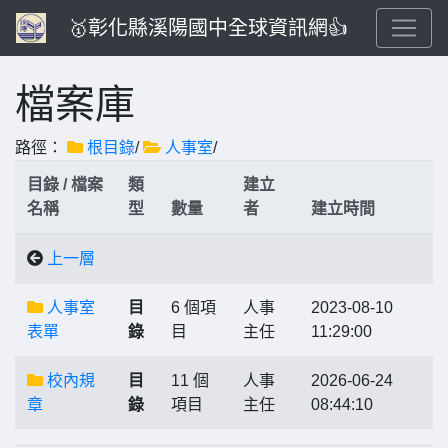
🥇彰化縣溪陽國中全球資訊網👍
檔案庫
路徑：
根目錄
/
人事室
/
目錄 / 檔案
類
建立
名稱
型
數量
者
建立時間
上一層
人事室
目
6 個項
人事
2023-08-10
表單
錄
目
主任
11:29:00
校內規
目
11 個
人事
2026-06-24
章
錄
項目
主任
08:44:10