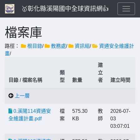
🥇彰化縣溪陽國中全球資訊網👍
檔案庫
路徑：
根目錄
/
教務處
/
資訊組
/
資通安全維護計
畫
/
建
類
立
目錄 / 檔案名稱
型
數量
者
建立時間
上一層
0.溪陽114資通安
檔
575.30
教
2026-07-
全維護計畫.pdf
案
KB
師
03
03:07:01